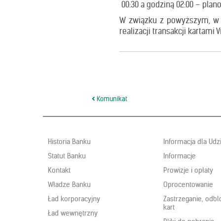
00:30 a godziną 02:00 – pla
W związku z powyższym, w
realizacji transakcji kartami
Nawigacja
Komunikat
wpisu
Historia Banku
Informacja dla Ud
Statut Banku
Informacje
Kontakt
Prowizje i opłaty
Władze Banku
Oprocentowanie
Ład korporacyjny
Zastrzeganie, odb
kart
Ład wewnętrzny