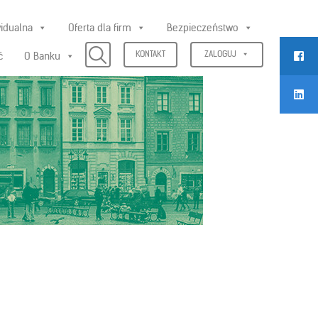
widualna
Oferta dla firm
Bezpieczeństwo
KONTAKT
ZALOGUJ
ć
O Banku